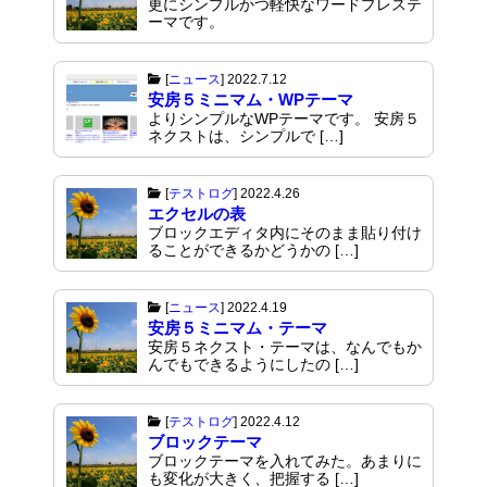
更にシンプルかつ軽快なワードプレステ
ーマです。
[
ニュース
]
2022.7.12
安房５ミニマム・WPテーマ
よりシンプルなWPテーマです。 安房５
ネクストは、シンプルで […]
[
テストログ
]
2022.4.26
エクセルの表
ブロックエディタ内にそのまま貼り付け
ることができるかどうかの […]
[
ニュース
]
2022.4.19
安房５ミニマム・テーマ
安房５ネクスト・テーマは、なんでもか
んでもできるようにしたの […]
[
テストログ
]
2022.4.12
ブロックテーマ
ブロックテーマを入れてみた。あまりに
も変化が大きく、把握する […]