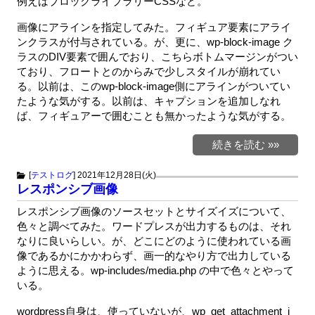
例えばブロックライブラリーCSSなど。
画像にアラインを指定してみた。フィギュア要素にアライ
ンクラスが付与されている。が、更に、wp-block-image ク
ラスのDIV要素で囲んでおり、こちらボトムマージンがつい
ており、フロートとのからみで少しスタイルが崩れてい
る。以前は、このwp-block-image側にアラインがついてい
たような気がする。以前は、キャプションを追加しなれ
ば、フィギュアーで囲むことも無かったような気がする。
続きを読む »»
[
テストログ
]
2021年12月28日(火)
レスポンシブ画像
レスポンシブ画像のソースセットとサイズイズについて、
色々と調べてみた。ワードプレスが出力するものは、それ
なりに良いらしい。が、どこにどのように使われている画
像であるかにかかわらず、画一的なやり方で出力している
ように思える。wp-includes/media.php の中で色々とやって
いる。
wordpress自身は、使っていないが、wp_get_attachment_i