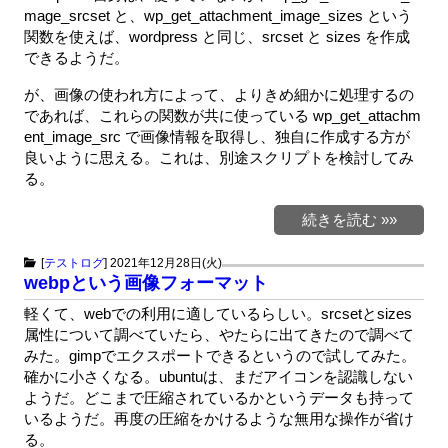
mage_srcset と、wp_get_attachment_image_sizes という
関数を使えば、wordpress と同じ、srcset と sizes を作成
できるようだ。
が、画像の使われ方によって、よりきめ細かに処理するの
であれば、これらの関数が共に使っている wp_get_attachm
ent_image_src で画像情報を取得し、独自に作成する方が
良いように思える。これは、別途スクリプトを検討してみ
る。
続きを読む »»
[
テストログ
]
2021年12月28日(火)
webpという画像フォーマット
軽くて、webでの利用に適しているらしい。srcsetとsizes
属性について調べていたら、やたらに出てきたので調べて
みた。gimpでエクスポートできるというので試してみた。
確かに小さくなる。ubuntuは、まだアイコンを認識しない
ようだ。どこまで圧縮されているかというデータも持って
いるようだ。再度の圧縮をかけるような無用な操作が省け
る。