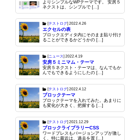
よりシンプルなWPテーマです。 安房５
ネクストは、シンプルで […]
[
テストログ
]
2022.4.26
エクセルの表
ブロックエディタ内にそのまま貼り付け
ることができるかどうかの […]
[
ニュース
]
2022.4.19
安房５ミニマム・テーマ
安房５ネクスト・テーマは、なんでもか
んでもできるようにしたの […]
[
テストログ
]
2022.4.12
ブロックテーマ
ブロックテーマを入れてみた。あまりに
も変化が大きく、把握する […]
[
テストログ
]
2021.12.29
ブロックライブラリーCSS
ワードプレスもバージョンアップが激し
く、特に最近は、過去を置 […]