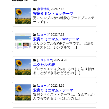
[
新着情報
]
2024.7.12
安房６ミン・ｗｐテーマ
更にシンプルかつ軽快なワードプレステ
ーマです。
[
ニュース
]
2022.7.12
安房５ミニマム・WPテーマ
よりシンプルなWPテーマです。 安房５
ネクストは、シンプルで […]
[
テストログ
]
2022.4.26
エクセルの表
ブロックエディタ内にそのまま貼り付け
ることができるかどうかの […]
[
ニュース
]
2022.4.19
安房５ミニマム・テーマ
安房５ネクスト・テーマは、なんでもか
んでもできるようにしたの […]