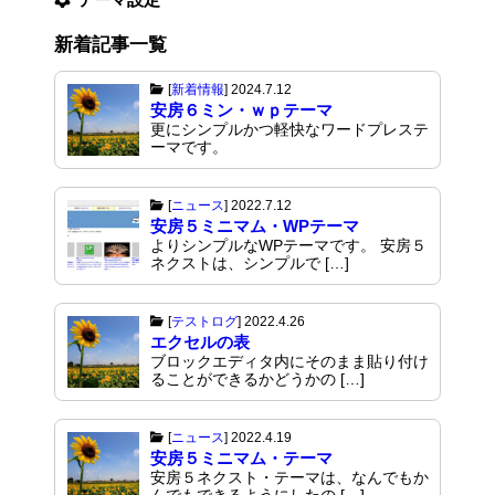
新着記事一覧
[
新着情報
]
2024.7.12
安房６ミン・ｗｐテーマ
更にシンプルかつ軽快なワードプレステ
ーマです。
[
ニュース
]
2022.7.12
安房５ミニマム・WPテーマ
よりシンプルなWPテーマです。 安房５
ネクストは、シンプルで […]
[
テストログ
]
2022.4.26
エクセルの表
ブロックエディタ内にそのまま貼り付け
ることができるかどうかの […]
[
ニュース
]
2022.4.19
安房５ミニマム・テーマ
安房５ネクスト・テーマは、なんでもか