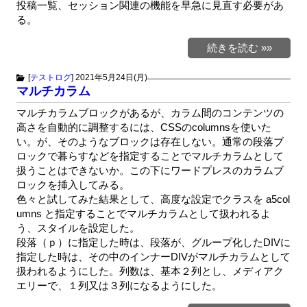
投稿一覧、セッション関連の機能を早急に見直す必要があ
る。
続きを読む »»
[
テストログ
]
2021年5月24日(月)
マルチカラム
マルチカラムブロックがあるが、カラム間のコンテンツの
高さを自動的に調整するには、CSSのcolumnsを使いた
い。が、そのようなブロックは存在しない。通常の段落ブ
ロックで暮らすなどを指定することでマルチカラムとして
扱うことはできないか。この下にワードプレスのカラムブ
ロックを挿入してみる。
色々と試してみた結果として、高度な設定でクラスを a5col
umns と指定することでマルチカラムとして扱われるよ
う、スタイルを設定した。
段落（ｐ）に指定した時は、段落が、グループ化したDIVに
指定した時は、その中のインナーDIVがマルチカラムとして
扱われるようにした。列数は、基本２列とし、メディアク
エリーで、１列又は３列になるようにした。