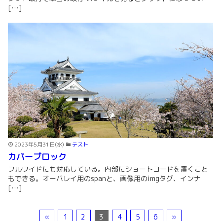
[…]
2023年5月31日(水)
テスト
カバーブロック
フルワイドにも対応している。内部にショートコードを置くこと
もできる。オーバレイ用のspanと、画像用のimgタグ、インナ
[…]
«
1
2
3
4
5
6
»